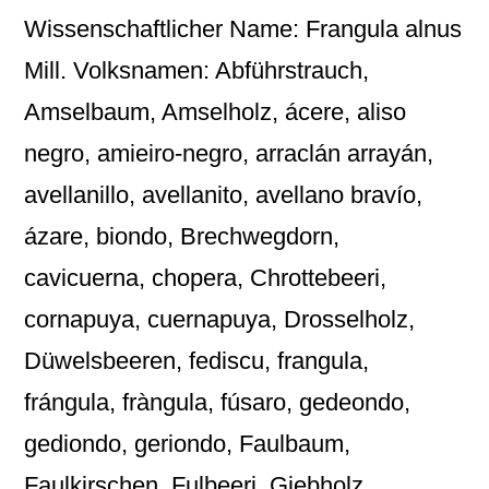
Wissenschaftlicher Name: Frangula alnus
Mill. Volksnamen: Abführstrauch,
Amselbaum, Amselholz, ácere, aliso
negro, amieiro-negro, arraclán arrayán,
avellanillo, avellanito, avellano bravío,
ázare, biondo, Brechwegdorn,
cavicuerna, chopera, Chrottebeeri,
cornapuya, cuernapuya, Drosselholz,
Düwelsbeeren, fediscu, frangula,
frángula, fràngula, fúsaro, gedeondo,
gediondo, geriondo, Faulbaum,
Faulkirschen, Fulbeeri, Giebholz,