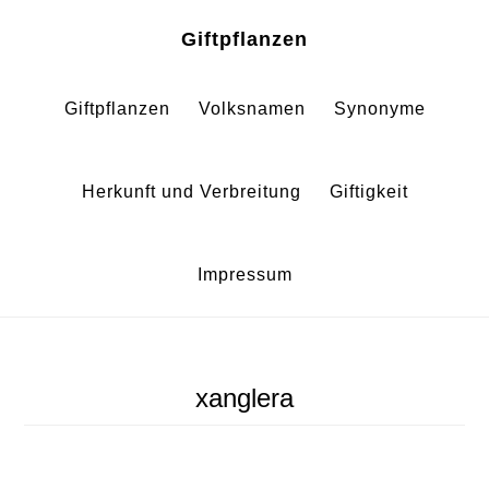
Zum
Zur
Giftpflanzen
Inhalt
Fußzeile
springen
springen
Giftpflanzen
Volksnamen
Synonyme
Herkunft und Verbreitung
Giftigkeit
Impressum
xanglera