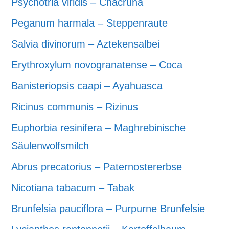
Psychotria viridis – Chacruna
Peganum harmala – Steppenraute
Salvia divinorum – Aztekensalbei
Erythroxylum novogranatense – Coca
Banisteriopsis caapi – Ayahuasca
Ricinus communis – Rizinus
Euphorbia resinifera – Maghrebinische
Säulenwolfsmilch
Abrus precatorius – Paternostererbse
Nicotiana tabacum – Tabak
Brunfelsia pauciflora – Purpurne Brunfelsie