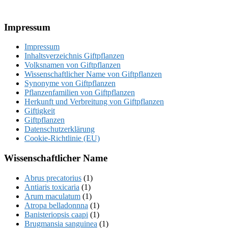
Footer
Impressum
Impressum
Inhaltsverzeichnis Giftpflanzen
Volksnamen von Giftpflanzen
Wissenschaftlicher Name von Giftpflanzen
Synonyme von Giftpflanzen
Pflanzenfamilien von Giftpflanzen
Herkunft und Verbreitung von Giftpflanzen
Giftigkeit
Giftpflanzen
Datenschutzerklärung
Cookie-Richtlinie (EU)
Wissenschaftlicher Name
Abrus precatorius
(1)
Antiaris toxicaria
(1)
Arum maculatum
(1)
Atropa belladonnna
(1)
Banisteriopsis caapi
(1)
Brugmansia sanguinea
(1)