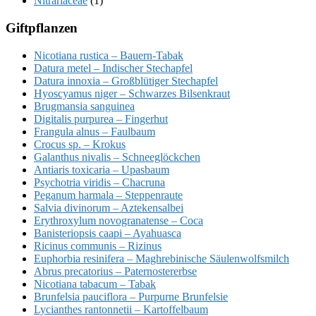
Nitrariaceae
(1)
Giftpflanzen
Nicotiana rustica – Bauern-Tabak
Datura metel – Indischer Stechapfel
Datura innoxia – Großblütiger Stechapfel
Hyoscyamus niger – Schwarzes Bilsenkraut
Brugmansia sanguinea
Digitalis purpurea – Fingerhut
Frangula alnus – Faulbaum
Crocus sp. – Krokus
Galanthus nivalis – Schneeglöckchen
Antiaris toxicaria – Upasbaum
Psychotria viridis – Chacruna
Peganum harmala – Steppenraute
Salvia divinorum – Aztekensalbei
Erythroxylum novogranatense – Coca
Banisteriopsis caapi – Ayahuasca
Ricinus communis – Rizinus
Euphorbia resinifera – Maghrebinische Säulenwolfsmilch
Abrus precatorius – Paternostererbse
Nicotiana tabacum – Tabak
Brunfelsia pauciflora – Purpurne Brunfelsie
Lycianthes rantonnetii – Kartoffelbaum