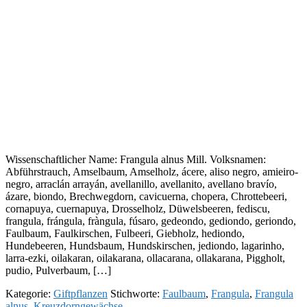
Wissenschaftlicher Name: Frangula alnus Mill. Volksnamen:
Abführstrauch, Amselbaum, Amselholz, ácere, aliso negro, amieiro-
negro, arraclán arrayán, avellanillo, avellanito, avellano bravío,
ázare, biondo, Brechwegdorn, cavicuerna, chopera, Chrottebeeri,
cornapuya, cuernapuya, Drosselholz, Düwelsbeeren, fediscu,
frangula, frángula, fràngula, fúsaro, gedeondo, gediondo, geriondo,
Faulbaum, Faulkirschen, Fulbeeri, Giebholz, hediondo,
Hundebeeren, Hundsbaum, Hundskirschen, jediondo, lagarinho,
larra-ezki, oilakaran, oilakarana, ollacarana, ollakarana, Piggholt,
pudio, Pulverbaum, […]
Kategorie:
Giftpflanzen
Stichworte:
Faulbaum
,
Frangula
,
Frangula
alnus
,
Kreuzdorngewächse