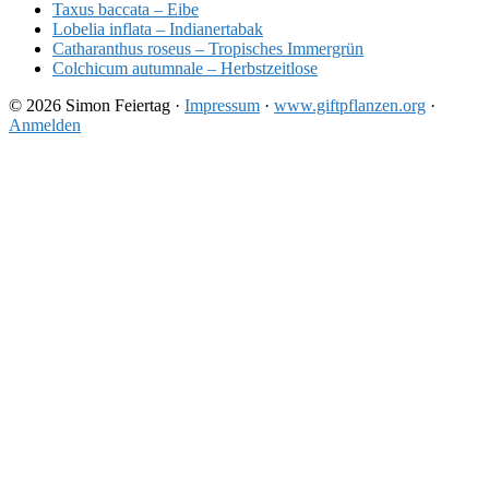
Taxus baccata – Eibe
Lobelia inflata – Indianertabak
Catharanthus roseus – Tropisches Immergrün
Colchicum autumnale – Herbstzeitlose
© 2026 Simon Feiertag ·
Impressum
·
www.giftpflanzen.org
·
Anmelden