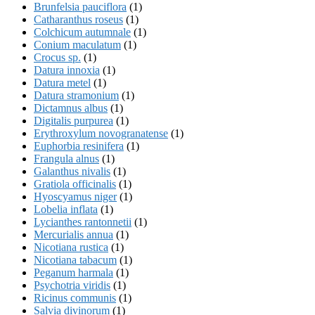
Brunfelsia pauciflora
(1)
Catharanthus roseus
(1)
Colchicum autumnale
(1)
Conium maculatum
(1)
Crocus sp.
(1)
Datura innoxia
(1)
Datura metel
(1)
Datura stramonium
(1)
Dictamnus albus
(1)
Digitalis purpurea
(1)
Erythroxylum novogranatense
(1)
Euphorbia resinifera
(1)
Frangula alnus
(1)
Galanthus nivalis
(1)
Gratiola officinalis
(1)
Hyoscyamus niger
(1)
Lobelia inflata
(1)
Lycianthes rantonnetii
(1)
Mercurialis annua
(1)
Nicotiana rustica
(1)
Nicotiana tabacum
(1)
Peganum harmala
(1)
Psychotria viridis
(1)
Ricinus communis
(1)
Salvia divinorum
(1)