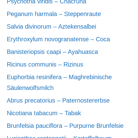
Psychotria viridis – Chacruna
Peganum harmala – Steppenraute
Salvia divinorum – Aztekensalbei
Erythroxylum novogranatense – Coca
Banisteriopsis caapi – Ayahuasca
Ricinus communis – Rizinus
Euphorbia resinifera – Maghrebinische
Säulenwolfsmilch
Abrus precatorius – Paternostererbse
Nicotiana tabacum – Tabak
Brunfelsia pauciflora – Purpurne Brunfelsie