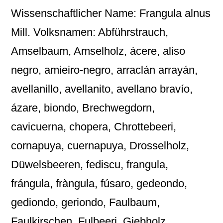
Wissenschaftlicher Name: Frangula alnus
Mill. Volksnamen: Abführstrauch,
Amselbaum, Amselholz, ácere, aliso
negro, amieiro-negro, arraclán arrayán,
avellanillo, avellanito, avellano bravío,
ázare, biondo, Brechwegdorn,
cavicuerna, chopera, Chrottebeeri,
cornapuya, cuernapuya, Drosselholz,
Düwelsbeeren, fediscu, frangula,
frángula, fràngula, fúsaro, gedeondo,
gediondo, geriondo, Faulbaum,
Faulkirschen, Fulbeeri, Giebholz,