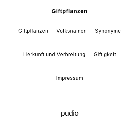
Zum
Zur
Giftpflanzen
Inhalt
Fußzeile
springen
springen
Giftpflanzen
Volksnamen
Synonyme
Herkunft und Verbreitung
Giftigkeit
Impressum
pudio