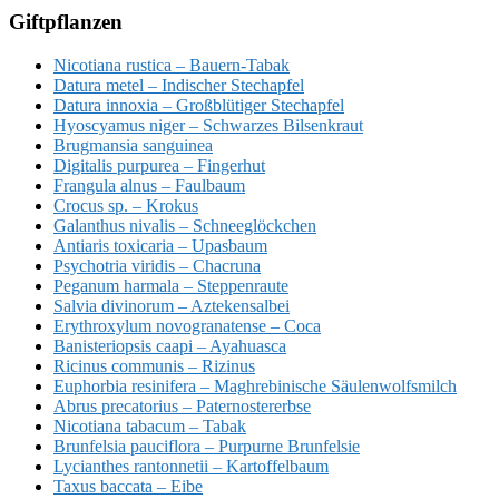
Giftpflanzen
Nicotiana rustica – Bauern-Tabak
Datura metel – Indischer Stechapfel
Datura innoxia – Großblütiger Stechapfel
Hyoscyamus niger – Schwarzes Bilsenkraut
Brugmansia sanguinea
Digitalis purpurea – Fingerhut
Frangula alnus – Faulbaum
Crocus sp. – Krokus
Galanthus nivalis – Schneeglöckchen
Antiaris toxicaria – Upasbaum
Psychotria viridis – Chacruna
Peganum harmala – Steppenraute
Salvia divinorum – Aztekensalbei
Erythroxylum novogranatense – Coca
Banisteriopsis caapi – Ayahuasca
Ricinus communis – Rizinus
Euphorbia resinifera – Maghrebinische Säulenwolfsmilch
Abrus precatorius – Paternostererbse
Nicotiana tabacum – Tabak
Brunfelsia pauciflora – Purpurne Brunfelsie
Lycianthes rantonnetii – Kartoffelbaum
Taxus baccata – Eibe