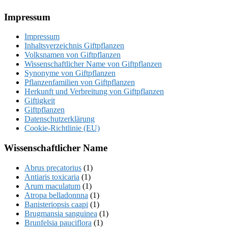
Footer
Impressum
Impressum
Inhaltsverzeichnis Giftpflanzen
Volksnamen von Giftpflanzen
Wissenschaftlicher Name von Giftpflanzen
Synonyme von Giftpflanzen
Pflanzenfamilien von Giftpflanzen
Herkunft und Verbreitung von Giftpflanzen
Giftigkeit
Giftpflanzen
Datenschutzerklärung
Cookie-Richtlinie (EU)
Wissenschaftlicher Name
Abrus precatorius
(1)
Antiaris toxicaria
(1)
Arum maculatum
(1)
Atropa belladonnna
(1)
Banisteriopsis caapi
(1)
Brugmansia sanguinea
(1)
Brunfelsia pauciflora
(1)