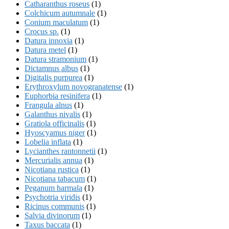
Catharanthus roseus
(1)
Colchicum autumnale
(1)
Conium maculatum
(1)
Crocus sp.
(1)
Datura innoxia
(1)
Datura metel
(1)
Datura stramonium
(1)
Dictamnus albus
(1)
Digitalis purpurea
(1)
Erythroxylum novogranatense
(1)
Euphorbia resinifera
(1)
Frangula alnus
(1)
Galanthus nivalis
(1)
Gratiola officinalis
(1)
Hyoscyamus niger
(1)
Lobelia inflata
(1)
Lycianthes rantonnetii
(1)
Mercurialis annua
(1)
Nicotiana rustica
(1)
Nicotiana tabacum
(1)
Peganum harmala
(1)
Psychotria viridis
(1)
Ricinus communis
(1)
Salvia divinorum
(1)
Taxus baccata
(1)