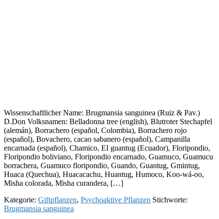
Wissenschaftlicher Name: Brugmansia sanguinea (Ruiz & Pav.)
D.Don Volksnamen: Belladonna tree (english), Blutroter Stechapfel
(alemán), Borrachero (español, Colombia), Borrachero rojo
(español), Bovachero, cacao sabanero (español), Campanilla
encarnada (español), Chamico, EI guantug (Ecuador), Floripondio,
Floripondio boliviano, Floripondio encarnado, Guamuco, Guamucu
borrachera, Guamuco floripondio, Guando, Guantug, Gmintug,
Huaca (Quechua), Huacacachu, Huantug, Humoco, Koo-wá-oo,
Misha colorada, Misha curandera, […]
Kategorie:
Giftpflanzen
,
Psychoaktive Pflanzen
Stichworte:
Brugmansia sanguinea