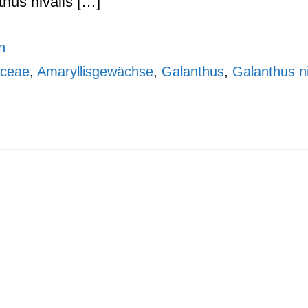
hus nivalis […]
n
aceae
,
Amaryllisgewächse
,
Galanthus
,
Galanthus ni