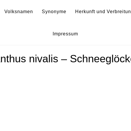
Volksnamen
Synonyme
Herkunft und Verbreitu
fló blanca de ivern
Impressum
nthus nivalis – Schneeglöc