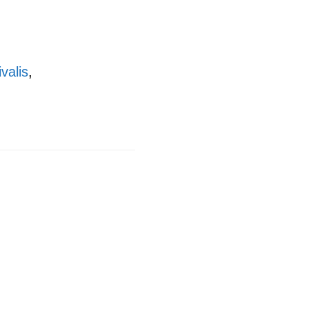
valis
,