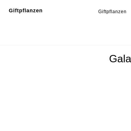
Zum
Zur
Giftpflanzen
Giftpflanzen
Inhalt
Fußzeile
springen
springen
Gala