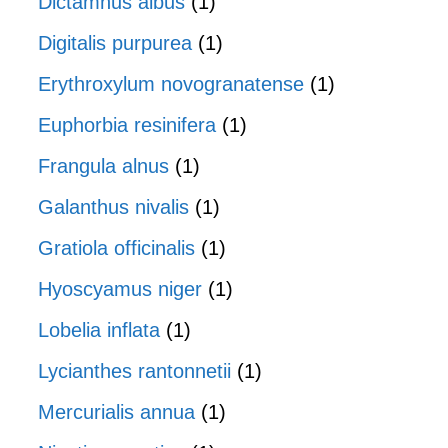
Dictamnus albus
(1)
Digitalis purpurea
(1)
Erythroxylum novogranatense
(1)
Euphorbia resinifera
(1)
Frangula alnus
(1)
Galanthus nivalis
(1)
Gratiola officinalis
(1)
Hyoscyamus niger
(1)
Lobelia inflata
(1)
Lycianthes rantonnetii
(1)
Mercurialis annua
(1)