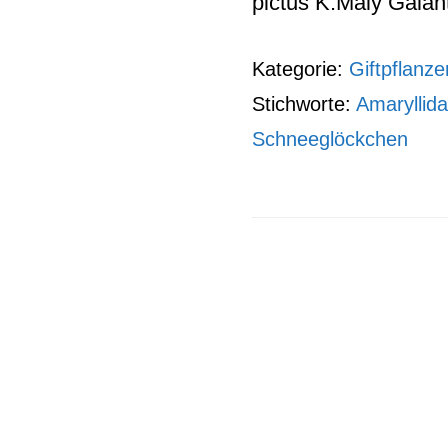
pictus K.Malý Galant
Kategorie:
Giftpflanze
Stichworte:
Amaryllid
Schneeglöckchen