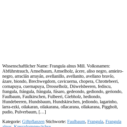
Wissenschaftlicher Name: Frangula alnus Mill. Volksnamen:
Abführstrauch, Amselbaum, Amselholz, ácere, aliso negro, amieiro-
negro, arraclán arrayán, avellanillo, avellanito, avellano bravío,
ázare, biondo, Brechwegdorn, cavicuerna, chopera, Chrottebeeri,
cornapuya, cuernapuya, Drosselholz, Düwelsbeeren, fediscu,
frangula, frángula, fràngula, fúsaro, gedeondo, gediondo, geriondo,
Faulbaum, Faulkirschen, Fulbeeri, Giebholz, hediondo,
Hundebeeren, Hundsbaum, Hundskirschen, jediondo, lagarinho,
larra-ezki, oilakaran, oilakarana, ollacarana, ollakarana, Piggholt,
pudio, Pulverbaum, […]
Kategorie:
Giftpflanzen
Stichworte:
Faulbaum
,
Frangula
,
Frangula
alnus
,
Kreuzdorngewächse