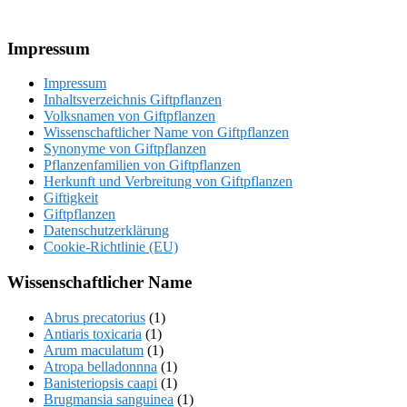
Footer
Impressum
Impressum
Inhaltsverzeichnis Giftpflanzen
Volksnamen von Giftpflanzen
Wissenschaftlicher Name von Giftpflanzen
Synonyme von Giftpflanzen
Pflanzenfamilien von Giftpflanzen
Herkunft und Verbreitung von Giftpflanzen
Giftigkeit
Giftpflanzen
Datenschutzerklärung
Cookie-Richtlinie (EU)
Wissenschaftlicher Name
Abrus precatorius
(1)
Antiaris toxicaria
(1)
Arum maculatum
(1)
Atropa belladonnna
(1)
Banisteriopsis caapi
(1)
Brugmansia sanguinea
(1)