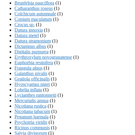
Brunfelsia pauciflora
(1)
Catharanthus roseus
(1)
Colchicum autumnale
(1)
Conium maculatum
(1)
Crocus sp.
(1)
Datura innoxia
(1)
Datura metel
(1)
Datura stramonium
(1)
Dictamnus albus
(1)
Digitalis purpurea
(1)
Erythroxylum novogranatense
(1)
Euphorbia resinifera
(1)
Frangula alnus
(1)
Galanthus nivalis
(1)
Gratiola officinalis
(1)
Hyoscyamus niger
(1)
Lobelia inflata
(1)
Lycianthes rantonnetii
(1)
Mercurialis annua
(1)
Nicotiana rustica
(1)
Nicotiana tabacum
(1)
Peganum harmala
(1)
Psychotria viridis
(1)
Ricinus communis
(1)
Salvia divinorum
(1)