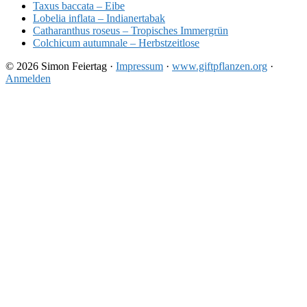
Taxus baccata – Eibe
Lobelia inflata – Indianertabak
Catharanthus roseus – Tropisches Immergrün
Colchicum autumnale – Herbstzeitlose
© 2026 Simon Feiertag ·
Impressum
·
www.giftpflanzen.org
·
Anmelden