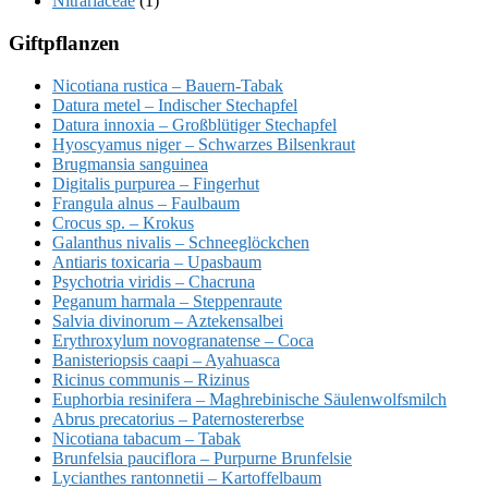
Nitrariaceae
(1)
Giftpflanzen
Nicotiana rustica – Bauern-Tabak
Datura metel – Indischer Stechapfel
Datura innoxia – Großblütiger Stechapfel
Hyoscyamus niger – Schwarzes Bilsenkraut
Brugmansia sanguinea
Digitalis purpurea – Fingerhut
Frangula alnus – Faulbaum
Crocus sp. – Krokus
Galanthus nivalis – Schneeglöckchen
Antiaris toxicaria – Upasbaum
Psychotria viridis – Chacruna
Peganum harmala – Steppenraute
Salvia divinorum – Aztekensalbei
Erythroxylum novogranatense – Coca
Banisteriopsis caapi – Ayahuasca
Ricinus communis – Rizinus
Euphorbia resinifera – Maghrebinische Säulenwolfsmilch
Abrus precatorius – Paternostererbse
Nicotiana tabacum – Tabak
Brunfelsia pauciflora – Purpurne Brunfelsie
Lycianthes rantonnetii – Kartoffelbaum