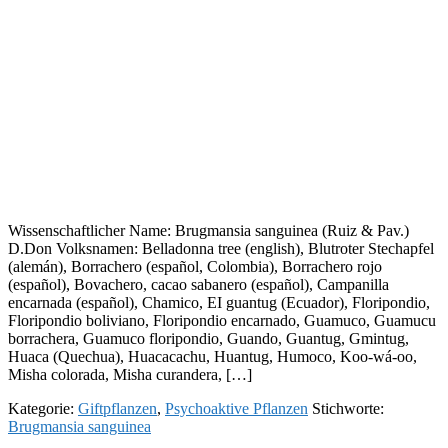
Wissenschaftlicher Name: Brugmansia sanguinea (Ruiz & Pav.)
D.Don Volksnamen: Belladonna tree (english), Blutroter Stechapfel
(alemán), Borrachero (español, Colombia), Borrachero rojo
(español), Bovachero, cacao sabanero (español), Campanilla
encarnada (español), Chamico, EI guantug (Ecuador), Floripondio,
Floripondio boliviano, Floripondio encarnado, Guamuco, Guamucu
borrachera, Guamuco floripondio, Guando, Guantug, Gmintug,
Huaca (Quechua), Huacacachu, Huantug, Humoco, Koo-wá-oo,
Misha colorada, Misha curandera, […]
Kategorie:
Giftpflanzen
,
Psychoaktive Pflanzen
Stichworte:
Brugmansia sanguinea