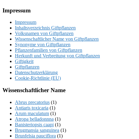
Footer
Impressum
Impressum
Inhaltsverzeichnis Giftpflanzen
Volksnamen von Giftpflanzen
Wissenschaftlicher Name von Giftpflanzen
Synonyme von Giftpflanzen
Pflanzenfamilien von Giftpflanzen
Herkunft und Verbreitung von Giftpflanzen
Giftigkeit
Giftpflanzen
Datenschutzerklärung
Cookie-Richtlinie (EU)
Wissenschaftlicher Name
Abrus precatorius
(1)
Antiaris toxicaria
(1)
Arum maculatum
(1)
Atropa belladonnna
(1)
Banisteriopsis caapi
(1)
Brugmansia sanguinea
(1)
Brunfelsia pauciflora
(1)