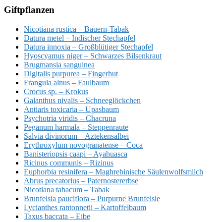
Giftpflanzen
Nicotiana rustica – Bauern-Tabak
Datura metel – Indischer Stechapfel
Datura innoxia – Großblütiger Stechapfel
Hyoscyamus niger – Schwarzes Bilsenkraut
Brugmansia sanguinea
Digitalis purpurea – Fingerhut
Frangula alnus – Faulbaum
Crocus sp. – Krokus
Galanthus nivalis – Schneeglöckchen
Antiaris toxicaria – Upasbaum
Psychotria viridis – Chacruna
Peganum harmala – Steppenraute
Salvia divinorum – Aztekensalbei
Erythroxylum novogranatense – Coca
Banisteriopsis caapi – Ayahuasca
Ricinus communis – Rizinus
Euphorbia resinifera – Maghrebinische Säulenwolfsmilch
Abrus precatorius – Paternostererbse
Nicotiana tabacum – Tabak
Brunfelsia pauciflora – Purpurne Brunfelsie
Lycianthes rantonnetii – Kartoffelbaum
Taxus baccata – Eibe