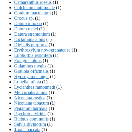
Catharanthus roseus
(1)
Colchicum autumnale
(1)
Conium maculatum
(1)
Crocus sp.
(1)
Datura innoxia
(1)
Datura metel
(1)
Datura stramonium
(1)
Dictamnus albus
(1)
Digitalis purpurea
(1)
Erythroxylum novogranatense
(1)
Euphorbia resinifera
(1)
Frangula alnus
(1)
Galanthus nivalis
(1)
Gratiola officinalis
(1)
Hyoscyamus niger
(1)
Lobelia inflata
(1)
Lycianthes rantonnetii
(1)
Mercurialis annua
(1)
Nicotiana rustica
(1)
Nicotiana tabacum
(1)
Peganum harmala
(1)
Psychotria viridis
(1)
Ricinus communis
(1)
Salvia divinorum
(1)
Taxus baccata
(1)